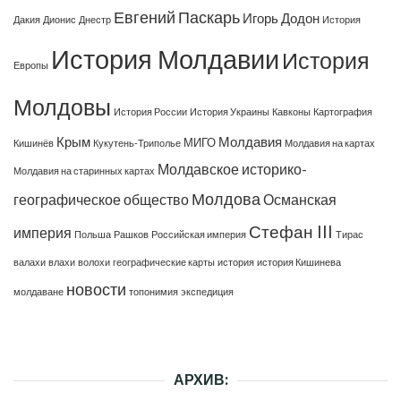
Евгений Паскарь
Игорь Додон
Дакия
Дионис
Днестр
История
История Молдавии
История
Европы
Молдовы
История России
История Украины
Кавконы
Картография
Крым
Молдавия
МИГО
Кишинёв
Кукутень-Триполье
Молдавия на картах
Молдавское историко-
Молдавия на старинных картах
Молдова
географическое общество
Османская
Стефан III
империя
Польша
Рашков
Российская империя
Тирас
валахи
влахи
волохи
географические карты
история
история Кишинева
новости
молдаване
топонимия
экспедиция
АРХИВ: