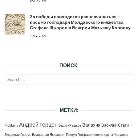
05.07.2025
За победы приходится расплачиваться –
письмо господаря Молдавского княжества
Стефана III королю Венгрии Матьяшу Корвину
19.06.2025
ПОИСК:
Search
SEAR
for:
МЕТКИ:
Андрей Герцен
Валахия
Василий Стати
Moldavia
Вадул-Рашков
Владисав Гросул
Владислав Якимович Гросул
Географические карты Молдовы