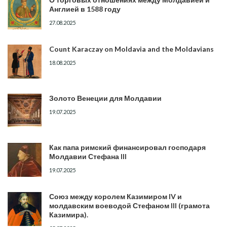
Англией в 1588 году
27.08.2025
Count Karaczay on Moldavia and the Moldavians
18.08.2025
Золото Венеции для Молдавии
19.07.2025
Как папа римский финансировал господаря
Молдавии Стефана III
19.07.2025
Союз между королем Казимиром IV и
молдавским воеводой Стефаном III (грамота
Казимира).