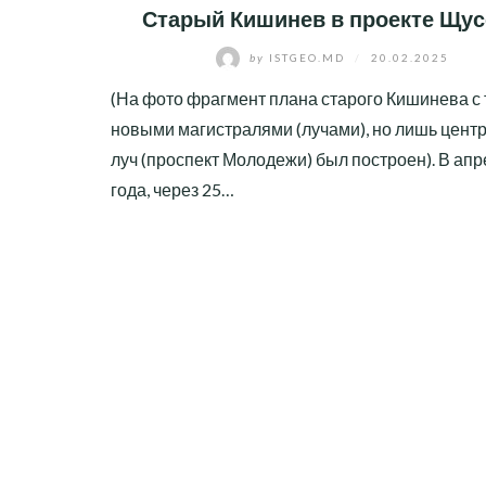
Старый Кишинев в проекте Щус
by
ISTGEO.MD
/
20.02.2025
(На фото фрагмент плана старого Кишинева с
новыми магистралями (лучами), но лишь цент
луч (проспект Молодежи) был построен). В апр
года, через 25…