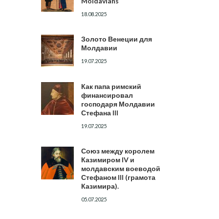
Moldavians
18.08.2025
Золото Венеции для
Молдавии
19.07.2025
Как папа римский
финансировал
господаря Молдавии
Стефана III
19.07.2025
Союз между королем
Казимиром IV и
молдавским воеводой
Стефаном III (грамота
Казимира).
05.07.2025