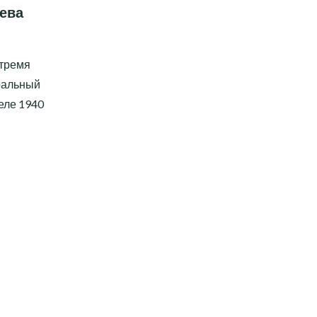
ева
 тремя
ральный
еле 1940