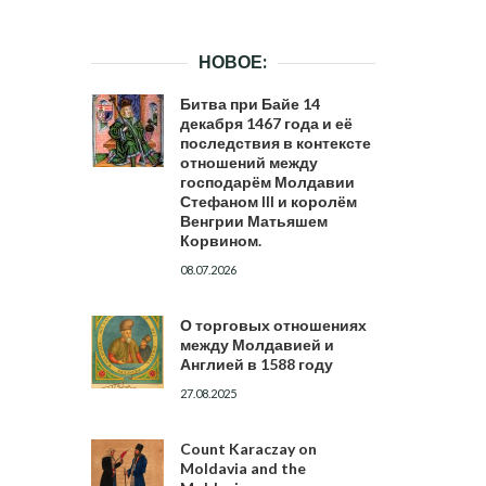
НОВОЕ:
Битва при Байе 14
декабря 1467 года и её
последствия в контексте
отношений между
господарём Молдавии
Стефаном III и королём
Венгрии Матьяшем
Корвином.
08.07.2026
О торговых отношениях
между Молдавией и
Англией в 1588 году
27.08.2025
Count Karaczay on
Moldavia and the