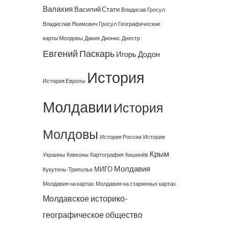
Валахия
Василий Стати
Владисав Гросул
Владислав Якимович Гросул
Географические
карты Молдовы
Дакия
Дионис
Днестр
Евгений Паскарь
Игорь Додон
История
История Европы
Молдавии
История
Молдовы
История России
История
Крым
Украины
Кавконы
Картография
Кишинёв
Молдавия
МИГО
Кукутень-Триполье
Молдавия на картах
Молдавия на старинных картах
Молдавское историко-
географическое общество