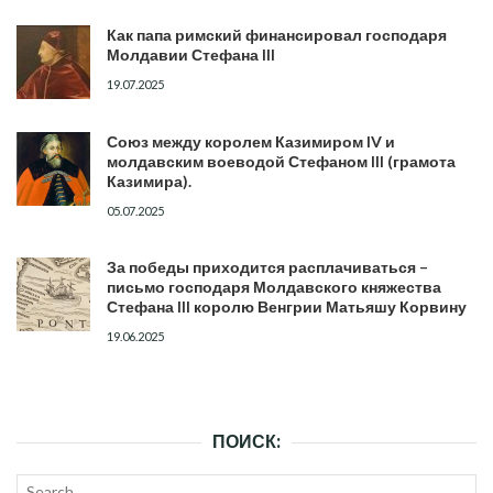
Как папа римский финансировал господаря
Молдавии Стефана III
19.07.2025
Союз между королем Казимиром IV и
молдавским воеводой Стефаном III (грамота
Казимира).
05.07.2025
За победы приходится расплачиваться –
письмо господаря Молдавского княжества
Стефана III королю Венгрии Матьяшу Корвину
19.06.2025
ПОИСК:
Search