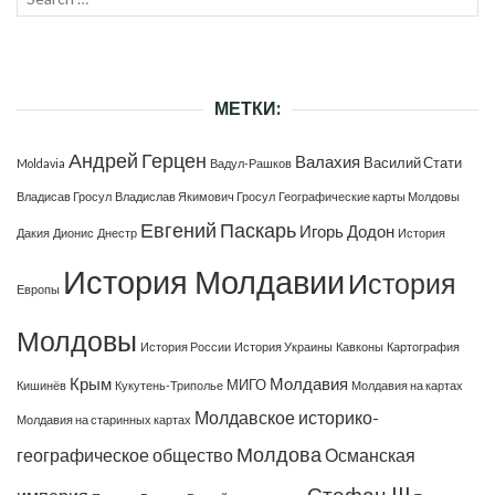
SEAR
for:
МЕТКИ:
Андрей Герцен
Валахия
Василий Стати
Moldavia
Вадул-Рашков
Владисав Гросул
Владислав Якимович Гросул
Географические карты Молдовы
Евгений Паскарь
Игорь Додон
Дакия
Дионис
Днестр
История
История Молдавии
История
Европы
Молдовы
История России
История Украины
Кавконы
Картография
Крым
Молдавия
МИГО
Кишинёв
Кукутень-Триполье
Молдавия на картах
Молдавское историко-
Молдавия на старинных картах
Молдова
географическое общество
Османская
Стефан III