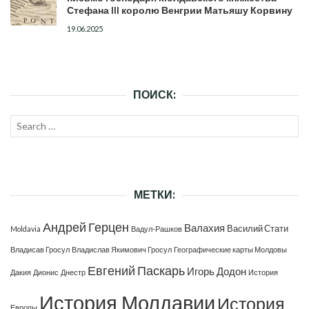
Стефана III королю Венгрии Матьяшу Корвину
19.06.2025
ПОИСК:
Search
SEAR
for:
МЕТКИ:
Андрей Герцен
Валахия
Василий Стати
Moldavia
Вадул-Рашков
Владисав Гросул
Владислав Якимович Гросул
Географические карты Молдовы
Евгений Паскарь
Игорь Додон
Дакия
Дионис
Днестр
История
История Молдавии
История
Европы