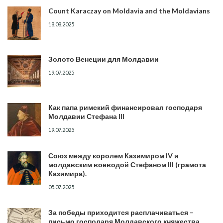
Count Karaczay on Moldavia and the Moldavians
18.08.2025
Золото Венеции для Молдавии
19.07.2025
Как папа римский финансировал господаря
Молдавии Стефана III
19.07.2025
Союз между королем Казимиром IV и
молдавским воеводой Стефаном III (грамота
Казимира).
05.07.2025
За победы приходится расплачиваться –
письмо господаря Молдавского княжества