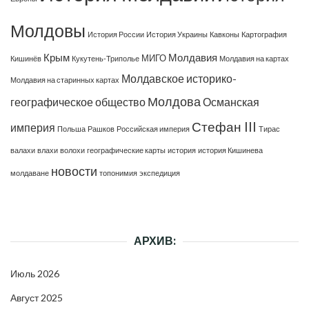
Молдовы
История России
История Украины
Кавконы
Картография
Крым
Молдавия
МИГО
Кишинёв
Кукутень-Триполье
Молдавия на картах
Молдавское историко-
Молдавия на старинных картах
Молдова
географическое общество
Османская
Стефан III
империя
Польша
Рашков
Российская империя
Тирас
валахи
влахи
волохи
географические карты
история
история Кишинева
новости
молдаване
топонимия
экспедиция
АРХИВ:
Июль 2026
Август 2025