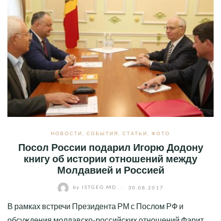
НОВОСТИ
,
СОБЫТИЯ
,
СТАТЬИ
,
ФОТО
Посол России подарил Игорю Додону
книгу об истории отношений между
Молдавией и Россией
by
ISTGEO.MD
/
30.08.2017
В рамках встречи Президента РМ с Послом РФ и
обсуждения молдавско-российских отношений Фарит