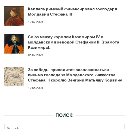
Как папа римский финансировал господаря
Молдавии Стефана III
19.07.2025
Союз между королем Казимиром IV и
молдавским воеводой Стефаном III (грамота
Казимира).
05.07.2025
За победы приходится расплачиваться –
письмо господаря Молдавского княжества
Стефана III королю Венгрии Матьяшу Корвину
19.06.2025
ПОИСК:
Search