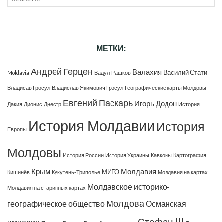
SEAR
for:
МЕТКИ:
Андрей Герцен
Валахия
Василий Стати
Moldavia
Вадул-Рашков
Владисав Гросул
Владислав Якимович Гросул
Географические карты Молдовы
Евгений Паскарь
Игорь Додон
Дакия
Дионис
Днестр
История
История Молдавии
История
Европы
Молдовы
История России
История Украины
Кавконы
Картография
Крым
Молдавия
МИГО
Кишинёв
Кукутень-Триполье
Молдавия на картах
Молдавское историко-
Молдавия на старинных картах
Молдова
географическое общество
Османская
Стефан III
империя