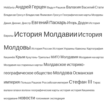
Андрей Герцен
Валахия
Василий Стати
Moldavia
Вадул-Рашков
Владисав Гросул
Владислав Якимович Гросул
Географические карты Молдовы
Евгений Паскарь
Игорь Додон
Дакия
Дионис
Днестр
История
История Молдавии
История
Европы
Молдовы
История России
История Украины
Кавконы
Картография
Крым
Молдавия
МИГО
Кишинёв
Кукутень-Триполье
Молдавия на картах
Молдавское историко-
Молдавия на старинных картах
Молдова
географическое общество
Османская
Стефан III
империя
Польша
Рашков
Российская империя
Тирас
валахи
влахи
волохи
географические карты
история
история Кишинева
новости
молдаване
топонимия
экспедиция