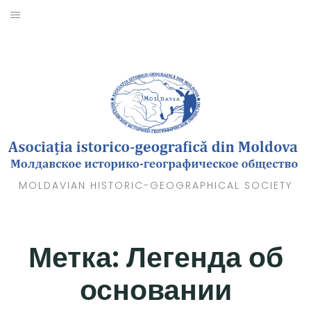
Skip
to
О НАС
content
НОВОСТИ
СОБЫТИЯ
ФОТО
ВИДЕО
MOLDAVIAN HISTORIC-GEOGRAPHICAL SOCIETY
КАРТЫ
ВСТУПИТЬ В ОБЩЕСТВО
Метка:
Легенда об
основании
КОНТАКТЫ