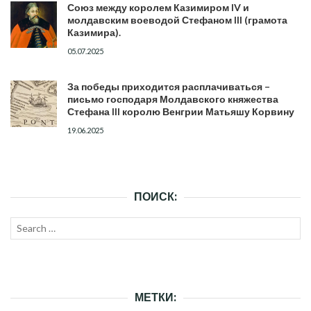
Союз между королем Казимиром IV и
молдавским воеводой Стефаном III (грамота
Казимира).
05.07.2025
За победы приходится расплачиваться –
письмо господаря Молдавского княжества
Стефана III королю Венгрии Матьяшу Корвину
19.06.2025
ПОИСК:
Search
SEAR
for:
МЕТКИ: