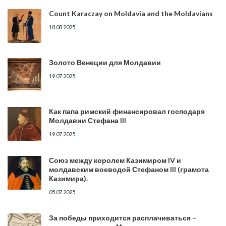
Count Karaczay on Moldavia and the Moldavians
18.08.2025
Золото Венеции для Молдавии
19.07.2025
Как папа римский финансировал господаря
Молдавии Стефана III
19.07.2025
Союз между королем Казимиром IV и
молдавским воеводой Стефаном III (грамота
Казимира).
05.07.2025
За победы приходится расплачиваться –