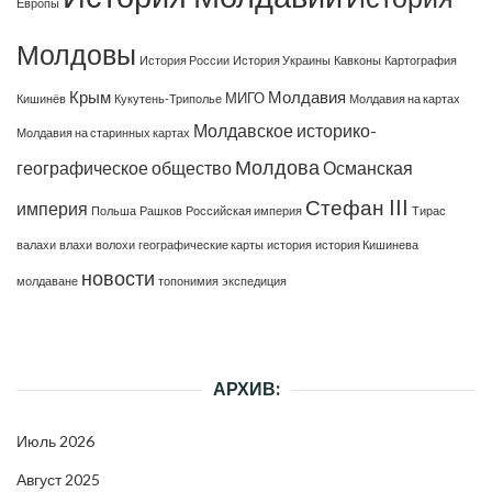
Европы
Молдовы
История России
История Украины
Кавконы
Картография
Крым
Молдавия
МИГО
Кишинёв
Кукутень-Триполье
Молдавия на картах
Молдавское историко-
Молдавия на старинных картах
Молдова
географическое общество
Османская
Стефан III
империя
Польша
Рашков
Российская империя
Тирас
валахи
влахи
волохи
географические карты
история
история Кишинева
новости
молдаване
топонимия
экспедиция
АРХИВ:
Июль 2026
Август 2025