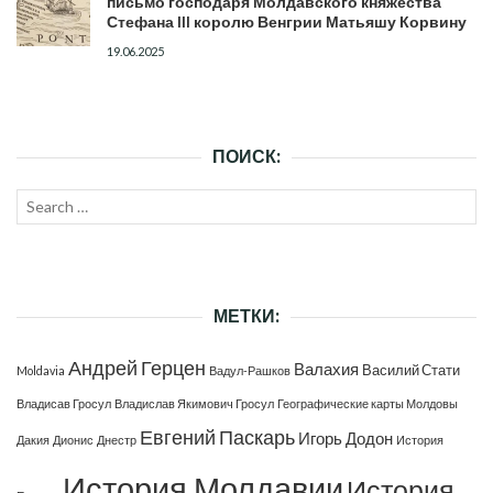
письмо господаря Молдавского княжества
Стефана III королю Венгрии Матьяшу Корвину
19.06.2025
ПОИСК:
Search
SEAR
for:
МЕТКИ:
Андрей Герцен
Валахия
Василий Стати
Moldavia
Вадул-Рашков
Владисав Гросул
Владислав Якимович Гросул
Географические карты Молдовы
Евгений Паскарь
Игорь Додон
Дакия
Дионис
Днестр
История
История Молдавии
История