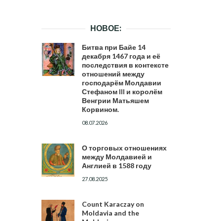
НОВОЕ:
Битва при Байе 14
декабря 1467 года и её
последствия в контексте
отношений между
господарём Молдавии
Стефаном III и королём
Венгрии Матьяшем
Корвином.
08.07.2026
О торговых отношениях
между Молдавией и
Англией в 1588 году
27.08.2025
Count Karaczay on
Moldavia and the