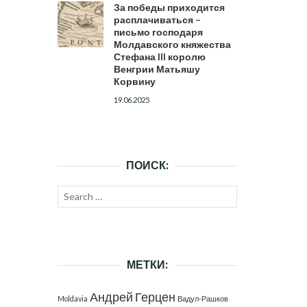
За победы приходится
расплачиваться –
письмо господаря
Молдавского княжества
Стефана III королю
Венгрии Матьяшу
Корвину
19.06.2025
ПОИСК:
Search
SEARCH
for:
МЕТКИ:
Андрей Герцен
Moldavia
Вадул-Рашков