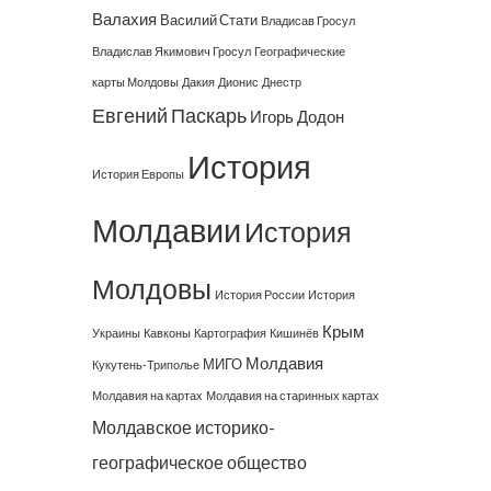
Валахия
Василий Стати
Владисав Гросул
Владислав Якимович Гросул
Географические
карты Молдовы
Дакия
Дионис
Днестр
Евгений Паскарь
Игорь Додон
История
История Европы
Молдавии
История
Молдовы
История России
История
Крым
Украины
Кавконы
Картография
Кишинёв
Молдавия
МИГО
Кукутень-Триполье
Молдавия на картах
Молдавия на старинных картах
Молдавское историко-
географическое общество