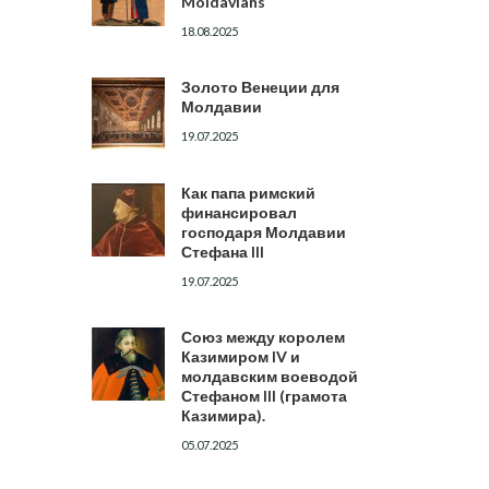
Moldavians
18.08.2025
Золото Венеции для
Молдавии
19.07.2025
Как папа римский
финансировал
господаря Молдавии
Стефана III
19.07.2025
Союз между королем
Казимиром IV и
молдавским воеводой
Стефаном III (грамота
Казимира).
05.07.2025