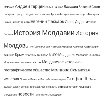
Андрей Герцен
Валахия
Василий Стати
Moldavia
Вадул-Рашков
Владисав Гросул
Владислав Якимович Гросул
Географические карты Молдовы
Евгений Паскарь
Игорь Додон
Дакия
Дионис
Днестр
История
История Молдавии
История
Европы
Молдовы
История России
История Украины
Кавконы
Картография
Крым
Молдавия
МИГО
Кишинёв
Кукутень-Триполье
Молдавия на картах
Молдавское историко-
Молдавия на старинных картах
Молдова
географическое общество
Османская
Стефан III
империя
Польша
Рашков
Российская империя
Тирас
валахи
влахи
волохи
географические карты
история
история Кишинева
новости
молдаване
топонимия
экспедиция