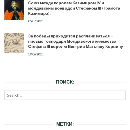
Союз между королем Казимиром IV и
молдавским воеводой Стефаном III (грамота
Казимира).
05.07.2025
За победы приходится расплачиваться –
письмо господаря Молдавского княжества
Стефана III королю Венгрии Матьяшу Корвину
19.06.2025
ПОИСК:
Search
SEAR
for:
МЕТКИ: