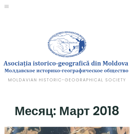
Skip
to
О НАС
content
НОВОСТИ
СОБЫТИЯ
ФОТО
ВИДЕО
MOLDAVIAN HISTORIC-GEOGRAPHICAL SOCIETY
КАРТЫ
ВСТУПИТЬ В ОБЩЕСТВО
Месяц:
Март 2018
КОНТАКТЫ