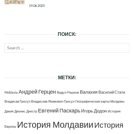
19.06.2025
ПОИСК:
Search
SEAR
for:
МЕТКИ:
Андрей Герцен
Валахия
Василий Стати
Moldavia
Вадул-Рашков
Владисав Гросул
Владислав Якимович Гросул
Географические карты Молдовы
Евгений Паскарь
Игорь Додон
Дакия
Дионис
Днестр
История
История Молдавии
История
Европы