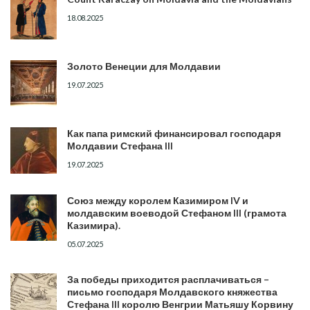
18.08.2025
Золото Венеции для Молдавии
19.07.2025
Как папа римский финансировал господаря
Молдавии Стефана III
19.07.2025
Союз между королем Казимиром IV и
молдавским воеводой Стефаном III (грамота
Казимира).
05.07.2025
За победы приходится расплачиваться –
письмо господаря Молдавского княжества
Стефана III королю Венгрии Матьяшу Корвину