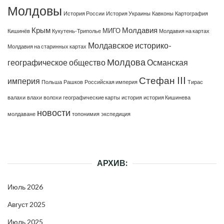
Молдовы
История России
История Украины
Кавконы
Картография
Крым
Молдавия
МИГО
Кишинёв
Кукутень-Триполье
Молдавия на картах
Молдавское историко-
Молдавия на старинных картах
Молдова
географическое общество
Османская
Стефан III
империя
Польша
Рашков
Российская империя
Тирас
валахи
влахи
волохи
географические карты
история
история Кишинева
новости
молдаване
топонимия
экспедиция
АРХИВ:
Июль 2026
Август 2025
Июль 2025