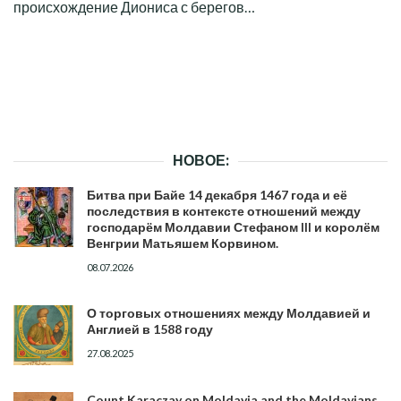
происхождение Диониса с берегов…
НОВОЕ:
Битва при Байе 14 декабря 1467 года и её
последствия в контексте отношений между
господарём Молдавии Стефаном III и королём
Венгрии Матьяшем Корвином.
08.07.2026
О торговых отношениях между Молдавией и
Англией в 1588 году
27.08.2025
Count Karaczay on Moldavia and the Moldavians