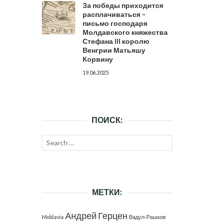
За победы приходится
расплачиваться –
письмо господаря
Молдавского княжества
Стефана III королю
Венгрии Матьяшу
Корвину
19.06.2025
ПОИСК:
Search
SEARCH
for:
МЕТКИ:
Андрей Герцен
Moldavia
Вадул-Рашков