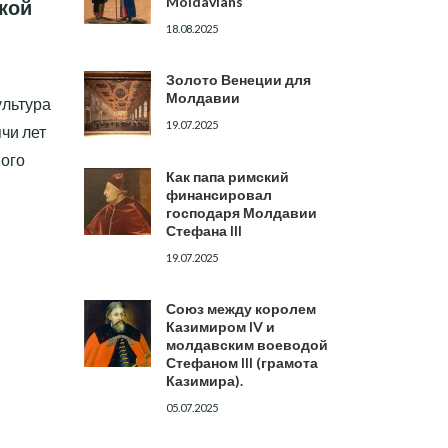
Moldavians
кой
18.08.2025
Золото Венеции для
Молдавии
ультура
19.07.2025
ячи лет
ого
Как папа римский
финансировал
господаря Молдавии
Стефана III
19.07.2025
Союз между королем
Казимиром IV и
молдавским воеводой
Стефаном III (грамота
Казимира).
05.07.2025