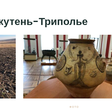
кутень-Триполье
ФОТО