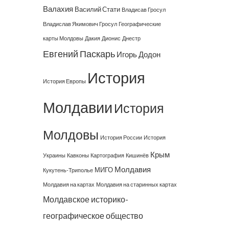
Валахия
Василий Стати
Владисав Гросул
Владислав Якимович Гросул
Географические
карты Молдовы
Дакия
Дионис
Днестр
Евгений Паскарь
Игорь Додон
История
История Европы
Молдавии
История
Молдовы
История России
История
Крым
Украины
Кавконы
Картография
Кишинёв
Молдавия
МИГО
Кукутень-Триполье
Молдавия на картах
Молдавия на старинных картах
Молдавское историко-
географическое общество