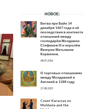
НОВОЕ:
Битва при Байе 14
декабря 1467 года и её
последствия в контексте
отношений между
господарём Молдавии
Стефаном III и королём
Венгрии Матьяшем
Корвином.
08.07.2026
О торговых отношениях
между Молдавией и
Англией в 1588 году
27.08.2025
Count Karaczay on
Moldavia and the