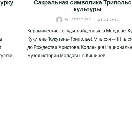
урку
Сакральная символика Трипольс
культуры
by
ISTGEO.MD
/
23.01.2021
Керамические сосуды, найденные в Молдове. К
а
Кукутень (Кукутень-Триполье), V тысяч — III тыс
м
до Рождества Христова. Коллекция Национальн
уэтки,
музея истории Молдовы, г. Кишинев.