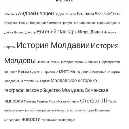
Андрей Герцен
Валахия
Василий Стати
Moldavia
Вадул-Рашков
Владисав Гросул
Владислав Якимович Гросул
Географические карты Молдовы
Евгений Паскарь
Игорь Додон
Дакия
Дионис
Днестр
История
История Молдавии
История
Европы
Молдовы
История России
История Украины
Кавконы
Картография
Крым
Молдавия
МИГО
Кишинёв
Кукутень-Триполье
Молдавия на картах
Молдавское историко-
Молдавия на старинных картах
Молдова
географическое общество
Османская
Стефан III
империя
Польша
Рашков
Российская империя
Тирас
валахи
влахи
волохи
географические карты
история
история Кишинева
новости
молдаване
топонимия
экспедиция