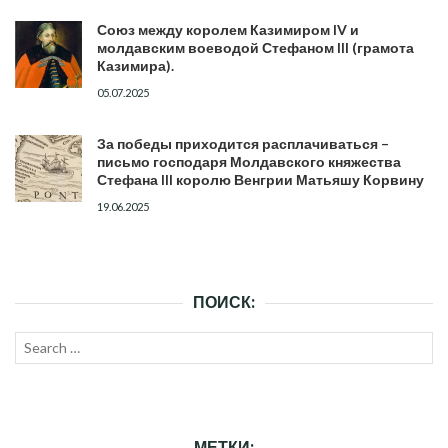
Союз между королем Казимиром IV и
молдавским воеводой Стефаном III (грамота
Казимира).
05.07.2025
За победы приходится расплачиваться –
письмо господаря Молдавского княжества
Стефана III королю Венгрии Матьяшу Корвину
19.06.2025
ПОИСК:
Search
SEAR
for:
МЕТКИ: