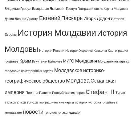
Владисав Гросул
Владислав Якимович Гросул
Географические карты Молдовы
Евгений Паскарь
Игорь Додон
Дакия
Дионис
Днестр
История
История Молдавии
История
Европы
Молдовы
История России
История Украины
Кавконы
Картография
Крым
Молдавия
МИГО
Кишинёв
Кукутень-Триполье
Молдавия на картах
Молдавское историко-
Молдавия на старинных картах
Молдова
географическое общество
Османская
Стефан III
империя
Польша
Рашков
Российская империя
Тирас
валахи
влахи
волохи
географические карты
история
история Кишинева
новости
молдаване
топонимия
экспедиция