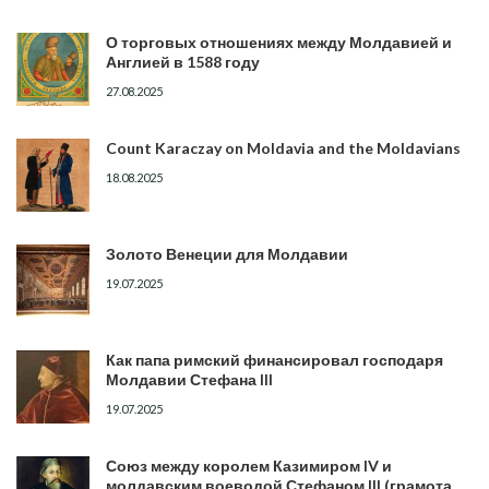
О торговых отношениях между Молдавией и
Англией в 1588 году
27.08.2025
Count Karaczay on Moldavia and the Moldavians
18.08.2025
Золото Венеции для Молдавии
19.07.2025
Как папа римский финансировал господаря
Молдавии Стефана III
19.07.2025
Союз между королем Казимиром IV и
молдавским воеводой Стефаном III (грамота