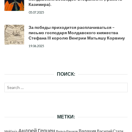
Казимира).
05.07.2025
За победы приходится расплачиваться –
письмо господаря Молдавского княжества
Стефана III королю Венгрии Матьяшу Корвину
19.06.2025
ПОИСК:
Search
SEAR
for:
МЕТКИ:
Андрей Герцен
Валахия
Василий Стати
Moldavia
Вадул-Рашков