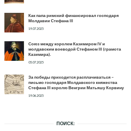
Как папа римский финансировал господаря
Молдавии Стефана III
19.07.2025
Союз между королем Казимиром IV и
молдавским воеводой Стефаном III (грамота
Казимира).
05.07.2025
За победы приходится расплачиваться –
письмо господаря Молдавского княжества
Стефана III королю Венгрии Матьяшу Корвину
19.06.2025
ПОИСК: