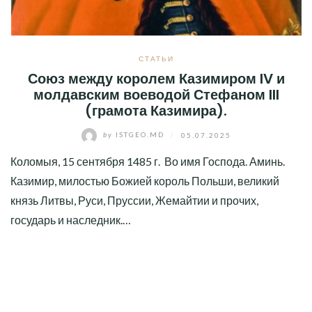
СТАТЬИ
Союз между королем Казимиром IV и
молдавским воеводой Стефаном III
(грамота Казимира).
by
ISTGEO.MD
/
05.07.2025
Коломыя, 15 сентября 1485 г. Во имя Господа. Аминь.
Казимир, милостью Божией король Польши, великий
князь Литвы, Руси, Пруссии, Жемайтии и прочих,
государь и наследник.…