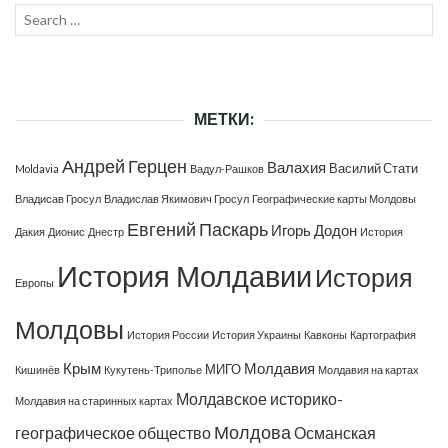
Search
SEAR
for:
МЕТКИ:
Андрей Герцен
Валахия
Василий Стати
Moldavia
Вадул-Рашков
Владисав Гросул
Владислав Якимович Гросул
Географические карты Молдовы
Евгений Паскарь
Игорь Додон
Дакия
Дионис
Днестр
История
История Молдавии
История
Европы
Молдовы
История России
История Украины
Кавконы
Картография
Крым
Молдавия
МИГО
Кишинёв
Кукутень-Триполье
Молдавия на картах
Молдавское историко-
Молдавия на старинных картах
Молдова
географическое общество
Османская