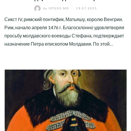
by
ISTGEO.MD
/
19.07.2025
Сикст IV, римский понтифик, Матьяшу, королю Венгрии.
Рим, начало апреля 1476 г. Благосклонно удовлетворяя
просьбу молдавского воеводы Стефана, подтверждает
назначение Петра епископом Молдавии. По этой…