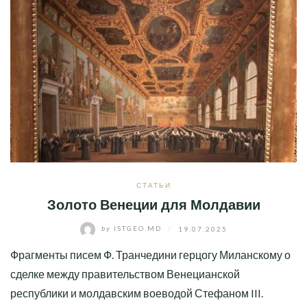
СТАТЬИ
Золото Венеции для Молдавии
by
ISTGEO.MD
/
19.07.2025
Фрагменты писем Ф. Транчедини герцогу Миланскому о
сделке между правительством Венецианской
республики и молдавским воеводой Стефаном III.