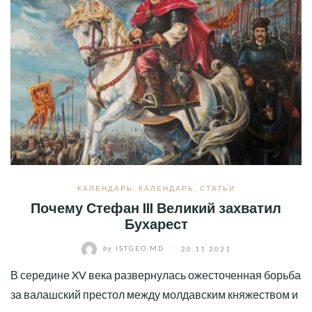
КАЛЕНДАРЬ
,
КАЛЕНДАРЬ
,
СТАТЬИ
Почему Стефан III Великий захватил
Бухарест
by
ISTGEO.MD
/
20.11.2021
В середине XV века развернулась ожесточенная борьба
за валашский престол между молдавским княжеством и