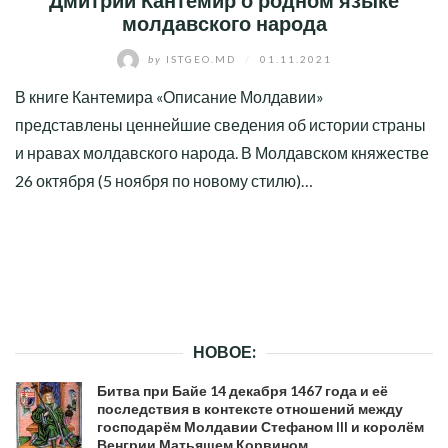
Дмитрий Кантемир о родном языке
молдавского народа
by
ISTGEO.MD
/
01.11.2021
В книге Кантемира «Описание Молдавии»
представлены ценнейшие сведения об истории страны
и нравах молдавского народа. В Молдавском княжестве
26 октября (5 ноября по новому стилю)…
НОВОЕ:
Битва при Байе 14 декабря 1467 года и её
последствия в контексте отношений между
господарём Молдавии Стефаном III и королём
Венгрии Матьяшем Корвином.