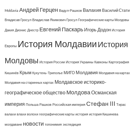
Андрей Герцен
Валахия
Василий Стати
Moldavia
Вадул-Рашков
Владисав Гросул
Владислав Якимович Гросул
Географические карты Молдовы
Евгений Паскарь
Игорь Додон
Дакия
Дионис
Днестр
История
История Молдавии
История
Европы
Молдовы
История России
История Украины
Кавконы
Картография
Крым
Молдавия
МИГО
Кишинёв
Кукутень-Триполье
Молдавия на картах
Молдавское историко-
Молдавия на старинных картах
Молдова
географическое общество
Османская
Стефан III
империя
Польша
Рашков
Российская империя
Тирас
валахи
влахи
волохи
географические карты
история
история Кишинева
новости
молдаване
топонимия
экспедиция