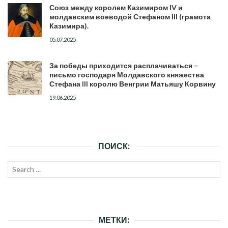
Союз между королем Казимиром IV и
молдавским воеводой Стефаном III (грамота
Казимира).
05.07.2025
За победы приходится расплачиваться –
письмо господаря Молдавского княжества
Стефана III королю Венгрии Матьяшу Корвину
19.06.2025
ПОИСК:
Search
SEAR
for:
МЕТКИ: