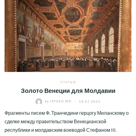
СТАТЬИ
Золото Венеции для Молдавии
by
ISTGEO.MD
/
19.07.2025
Фрагменты писем Ф. Транчедини герцогу Миланскому о
сделке между правительством Венецианской
республики и молдавским воеводой Стефаном III.