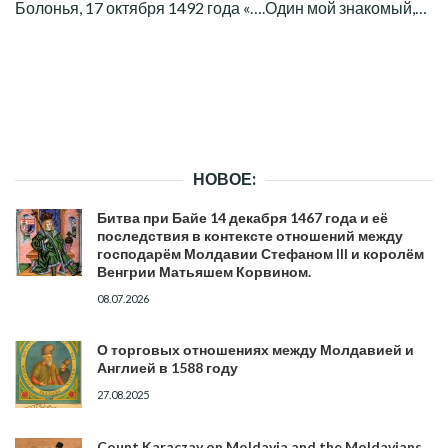
Болонья, 17 октября 1492 года «….Один мой знакомый,…
НОВОЕ:
Битва при Байе 14 декабря 1467 года и её
последствия в контексте отношений между
господарём Молдавии Стефаном III и королём
Венгрии Матьяшем Корвином.
08.07.2026
О торговых отношениях между Молдавией и
Англией в 1588 году
27.08.2025
Count Karaczay on Moldavia and the Moldavians