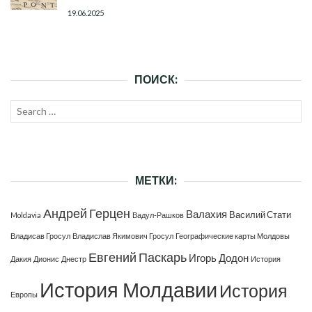
19.06.2025
ПОИСК:
Search
SEAR
for:
МЕТКИ:
Андрей Герцен
Валахия
Василий Стати
Moldavia
Вадул-Рашков
Владисав Гросул
Владислав Якимович Гросул
Географические карты Молдовы
Евгений Паскарь
Игорь Додон
Дакия
Дионис
Днестр
История
История Молдавии
История
Европы