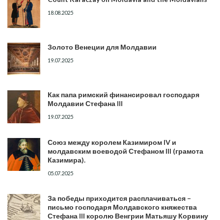
18.08.2025
Золото Венеции для Молдавии
19.07.2025
Как папа римский финансировал господаря
Молдавии Стефана III
19.07.2025
Союз между королем Казимиром IV и
молдавским воеводой Стефаном III (грамота
Казимира).
05.07.2025
За победы приходится расплачиваться –
письмо господаря Молдавского княжества
Стефана III королю Венгрии Матьяшу Корвину