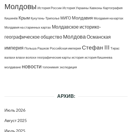
Молдовы
История России
История Украины
Кавконы
Картография
Крым
Молдавия
МИГО
Кишинёв
Кукутень-Триполье
Молдавия на картах
Молдавское историко-
Молдавия на старинных картах
Молдова
географическое общество
Османская
Стефан III
империя
Польша
Рашков
Российская империя
Тирас
валахи
влахи
волохи
географические карты
история
история Кишинева
новости
молдаване
топонимия
экспедиция
АРХИВ:
Июль 2026
Август 2025
Июль 2025