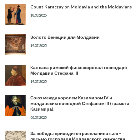
Count Karaczay on Moldavia and the Moldavians
18.08.2025
Золото Венеции для Молдавии
19.07.2025
Как папа римский финансировал господаря
Молдавии Стефана III
19.07.2025
Союз между королем Казимиром IV и
молдавским воеводой Стефаном III (грамота
Казимира).
05.07.2025
За победы приходится расплачиваться –
письмо господаря Молдавского княжества