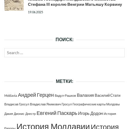
Стефана III королю Венгрии Матьяшу Корвину
19.06.2025
ПОИСК:
Search
SEAR
for:
МЕТКИ:
Андрей Герцен
Валахия
Василий Стати
Moldavia
Вадул-Рашков
Владисав Гросул
Владислав Якимович Гросул
Географические карты Молдовы
Евгений Паскарь
Игорь Додон
Дакия
Дионис
Днестр
История
История Молдавии
История
Европы