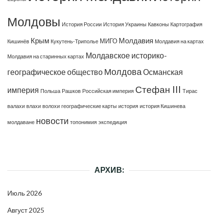
Молдовы
История России
История Украины
Кавконы
Картография
Крым
Молдавия
МИГО
Кишинёв
Кукутень-Триполье
Молдавия на картах
Молдавское историко-
Молдавия на старинных картах
Молдова
географическое общество
Османская
Стефан III
империя
Польша
Рашков
Российская империя
Тирас
валахи
влахи
волохи
географические карты
история
история Кишинева
новости
молдаване
топонимия
экспедиция
АРХИВ:
Июль 2026
Август 2025