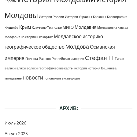
Европы
Молдовы
История России
История Украины
Кавконы
Картография
Крым
Молдавия
МИГО
Кишинёв
Кукутень-Триполье
Молдавия на картах
Молдавское историко-
Молдавия на старинных картах
Молдова
географическое общество
Османская
Стефан III
империя
Польша
Рашков
Российская империя
Тирас
валахи
влахи
волохи
географические карты
история
история Кишинева
новости
молдаване
топонимия
экспедиция
АРХИВ:
Июль 2026
Август 2025