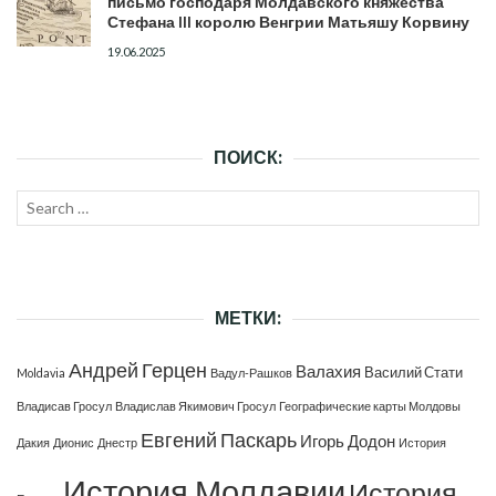
письмо господаря Молдавского княжества
Стефана III королю Венгрии Матьяшу Корвину
19.06.2025
ПОИСК:
Search
SEAR
for:
МЕТКИ:
Андрей Герцен
Валахия
Василий Стати
Moldavia
Вадул-Рашков
Владисав Гросул
Владислав Якимович Гросул
Географические карты Молдовы
Евгений Паскарь
Игорь Додон
Дакия
Дионис
Днестр
История
История Молдавии
История