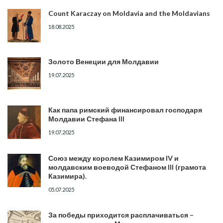
Count Karaczay on Moldavia and the Moldavians
18.08.2025
Золото Венеции для Молдавии
19.07.2025
Как папа римский финансировал господаря
Молдавии Стефана III
19.07.2025
Союз между королем Казимиром IV и
молдавским воеводой Стефаном III (грамота
Казимира).
05.07.2025
За победы приходится расплачиваться –