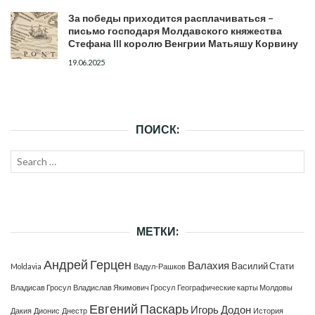
За победы приходится расплачиваться –
письмо господаря Молдавского княжества
Стефана III королю Венгрии Матьяшу Корвину
19.06.2025
ПОИСК:
Search
SEAR
for:
МЕТКИ:
Андрей Герцен
Валахия
Василий Стати
Moldavia
Вадул-Рашков
Владисав Гросул
Владислав Якимович Гросул
Географические карты Молдовы
Евгений Паскарь
Игорь Додон
Дакия
Дионис
Днестр
История