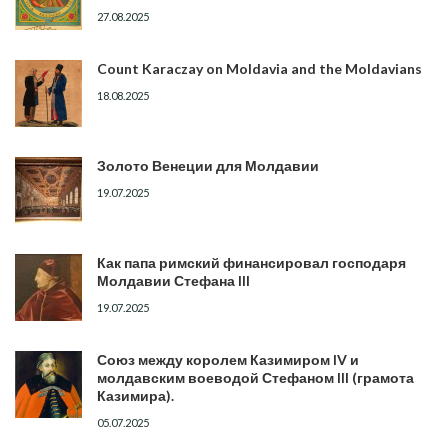
27.08.2025
Count Karaczay on Moldavia and the Moldavians
18.08.2025
Золото Венеции для Молдавии
19.07.2025
Как папа римский финансировал господаря
Молдавии Стефана III
19.07.2025
Союз между королем Казимиром IV и
молдавским воеводой Стефаном III (грамота
Казимира).
05.07.2025