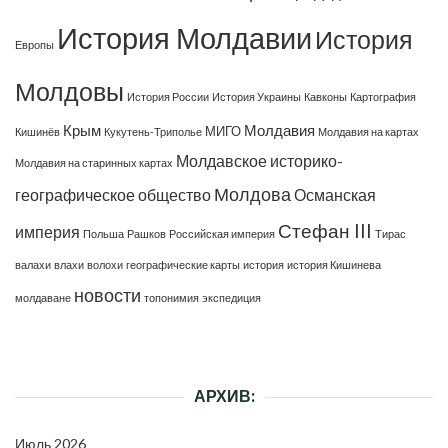
История Молдавии
История
Европы
Молдовы
История России
История Украины
Кавконы
Картография
Крым
Молдавия
МИГО
Кишинёв
Кукутень-Триполье
Молдавия на картах
Молдавское историко-
Молдавия на старинных картах
Молдова
географическое общество
Османская
Стефан III
империя
Польша
Рашков
Российская империя
Тирас
валахи
влахи
волохи
географические карты
история
история Кишинева
новости
молдаване
топонимия
экспедиция
АРХИВ:
Июль 2026