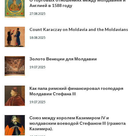
Англией в 1588 году
27.08.2025
Count Karaczay on Moldavia and the Moldavians
18.08.2025
Золото Венеции для Молдавии
19.07.2025
Как папа римский финансировал господаря
Молдавии Стефана III
19.07.2025
Союз между королем Казимиром IV и
молдавским воеводой Стефаном III (грамота
Казимира).