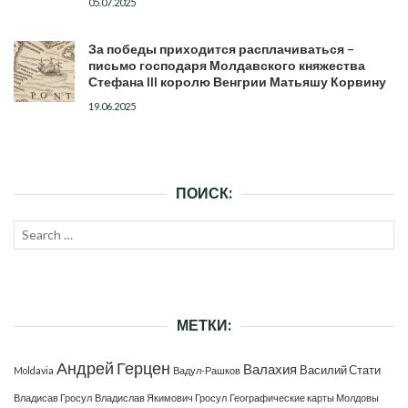
05.07.2025
За победы приходится расплачиваться –
письмо господаря Молдавского княжества
Стефана III королю Венгрии Матьяшу Корвину
19.06.2025
ПОИСК:
Search
SEAR
for:
МЕТКИ:
Андрей Герцен
Валахия
Василий Стати
Moldavia
Вадул-Рашков
Владисав Гросул
Владислав Якимович Гросул
Географические карты Молдовы