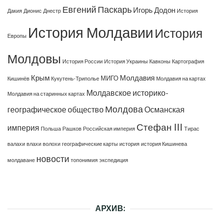
Евгений Паскарь
Игорь Додон
Дакия
Дионис
Днестр
История
История Молдавии
История
Европы
Молдовы
История России
История Украины
Кавконы
Картография
Крым
Молдавия
МИГО
Кишинёв
Кукутень-Триполье
Молдавия на картах
Молдавское историко-
Молдавия на старинных картах
Молдова
географическое общество
Османская
Стефан III
империя
Польша
Рашков
Российская империя
Тирас
валахи
влахи
волохи
географические карты
история
история Кишинева
новости
молдаване
топонимия
экспедиция
АРХИВ: