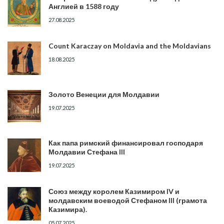
Англией в 1588 году
27.08.2025
Count Karaczay on Moldavia and the Moldavians
18.08.2025
Золото Венеции для Молдавии
19.07.2025
Как папа римский финансировал господаря
Молдавии Стефана III
19.07.2025
Союз между королем Казимиром IV и
молдавским воеводой Стефаном III (грамота
Казимира).
05.07.2025