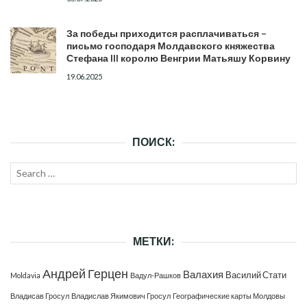
За победы приходится расплачиваться –
письмо господаря Молдавского княжества
Стефана III королю Венгрии Матьяшу Корвину
19.06.2025
ПОИСК:
Search
SEAR
for:
МЕТКИ:
Андрей Герцен
Валахия
Василий Стати
Moldavia
Вадул-Рашков
Владисав Гросул
Владислав Якимович Гросул
Географические карты Молдовы