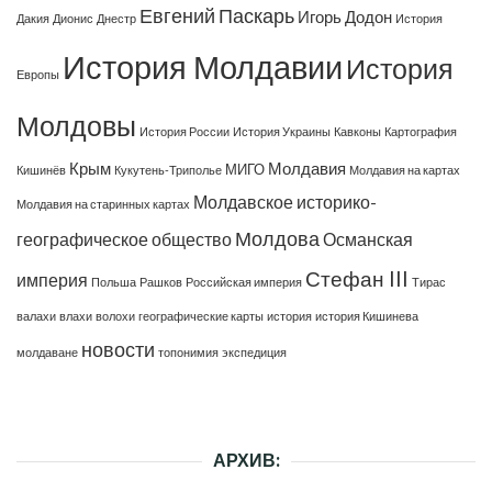
Евгений Паскарь
Игорь Додон
Дакия
Дионис
Днестр
История
История Молдавии
История
Европы
Молдовы
История России
История Украины
Кавконы
Картография
Крым
Молдавия
МИГО
Кишинёв
Кукутень-Триполье
Молдавия на картах
Молдавское историко-
Молдавия на старинных картах
Молдова
географическое общество
Османская
Стефан III
империя
Польша
Рашков
Российская империя
Тирас
валахи
влахи
волохи
географические карты
история
история Кишинева
новости
молдаване
топонимия
экспедиция
АРХИВ: