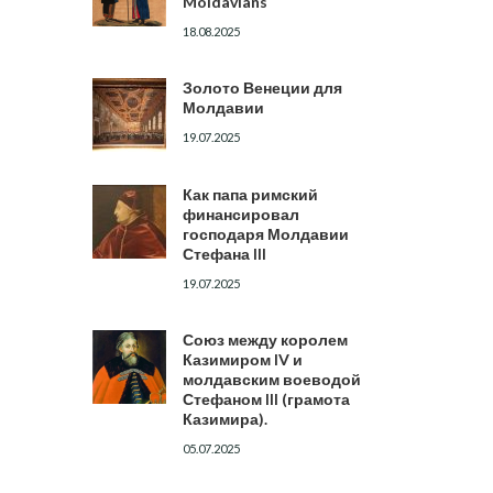
Moldavians
18.08.2025
Золото Венеции для
Молдавии
19.07.2025
Как папа римский
финансировал
господаря Молдавии
Стефана III
19.07.2025
Союз между королем
Казимиром IV и
молдавским воеводой
Стефаном III (грамота
Казимира).
05.07.2025