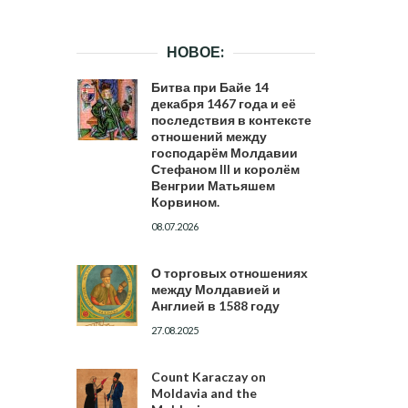
НОВОЕ:
Битва при Байе 14
декабря 1467 года и её
последствия в контексте
отношений между
господарём Молдавии
Стефаном III и королём
Венгрии Матьяшем
Корвином.
08.07.2026
О торговых отношениях
между Молдавией и
Англией в 1588 году
27.08.2025
Count Karaczay on
Moldavia and the