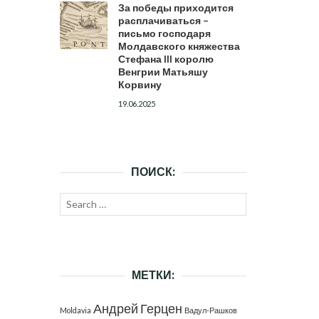
За победы приходится
расплачиваться –
письмо господаря
Молдавского княжества
Стефана III королю
Венгрии Матьяшу
Корвину
19.06.2025
ПОИСК:
Search
SEARCH
for:
МЕТКИ:
Андрей Герцен
Moldavia
Вадул-Рашков