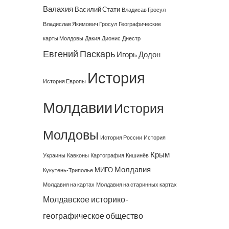
Валахия
Василий Стати
Владисав Гросул
Владислав Якимович Гросул
Географические
карты Молдовы
Дакия
Дионис
Днестр
Евгений Паскарь
Игорь Додон
История
История Европы
Молдавии
История
Молдовы
История России
История
Крым
Украины
Кавконы
Картография
Кишинёв
Молдавия
МИГО
Кукутень-Триполье
Молдавия на картах
Молдавия на старинных картах
Молдавское историко-
географическое общество