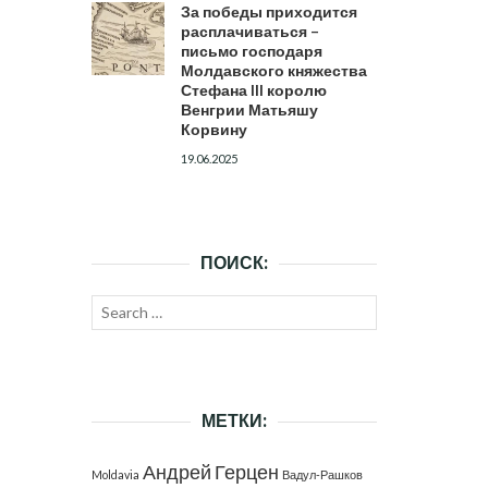
За победы приходится
расплачиваться –
письмо господаря
Молдавского княжества
Стефана III королю
Венгрии Матьяшу
Корвину
19.06.2025
ПОИСК:
Search
SEARCH
for:
МЕТКИ:
Андрей Герцен
Moldavia
Вадул-Рашков