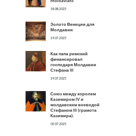
Moldavians
18.08.2025
Золото Венеции для
Молдавии
19.07.2025
Как папа римский
финансировал
господаря Молдавии
Стефана III
19.07.2025
Союз между королем
Казимиром IV и
молдавским воеводой
Стефаном III (грамота
Казимира).
05.07.2025