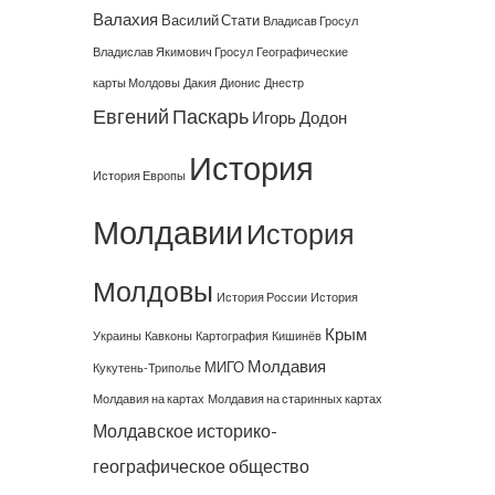
Валахия
Василий Стати
Владисав Гросул
Владислав Якимович Гросул
Географические
карты Молдовы
Дакия
Дионис
Днестр
Евгений Паскарь
Игорь Додон
История
История Европы
Молдавии
История
Молдовы
История России
История
Крым
Украины
Кавконы
Картография
Кишинёв
Молдавия
МИГО
Кукутень-Триполье
Молдавия на картах
Молдавия на старинных картах
Молдавское историко-
географическое общество