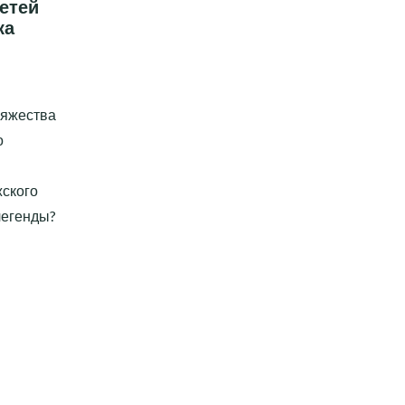
етей
ка
няжества
о
жского
легенды?