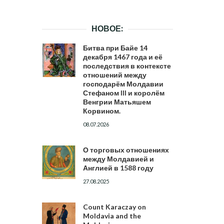
НОВОЕ:
Битва при Байе 14
декабря 1467 года и её
последствия в контексте
отношений между
господарём Молдавии
Стефаном III и королём
Венгрии Матьяшем
Корвином.
08.07.2026
О торговых отношениях
между Молдавией и
Англией в 1588 году
27.08.2025
Count Karaczay on
Moldavia and the