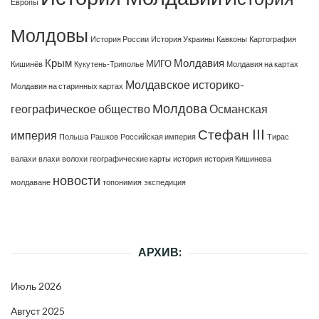
Европы
Молдовы
История России
История Украины
Кавконы
Картография
Крым
Молдавия
МИГО
Кишинёв
Кукутень-Триполье
Молдавия на картах
Молдавское историко-
Молдавия на старинных картах
Молдова
географическое общество
Османская
Стефан III
империя
Польша
Рашков
Российская империя
Тирас
валахи
влахи
волохи
географические карты
история
история Кишинева
новости
молдаване
топонимия
экспедиция
АРХИВ:
Июль 2026
Август 2025