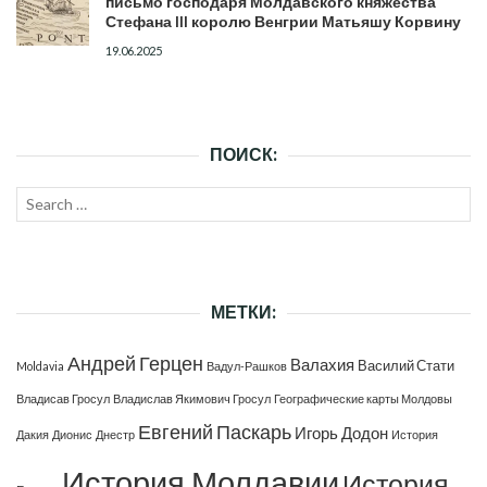
письмо господаря Молдавского княжества
Стефана III королю Венгрии Матьяшу Корвину
19.06.2025
ПОИСК:
Search
SEAR
for:
МЕТКИ:
Андрей Герцен
Валахия
Василий Стати
Moldavia
Вадул-Рашков
Владисав Гросул
Владислав Якимович Гросул
Географические карты Молдовы
Евгений Паскарь
Игорь Додон
Дакия
Дионис
Днестр
История
История Молдавии
История