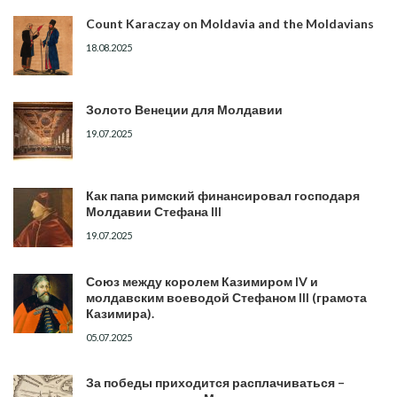
Count Karaczay on Moldavia and the Moldavians
18.08.2025
Золото Венеции для Молдавии
19.07.2025
Как папа римский финансировал господаря
Молдавии Стефана III
19.07.2025
Союз между королем Казимиром IV и
молдавским воеводой Стефаном III (грамота
Казимира).
05.07.2025
За победы приходится расплачиваться –