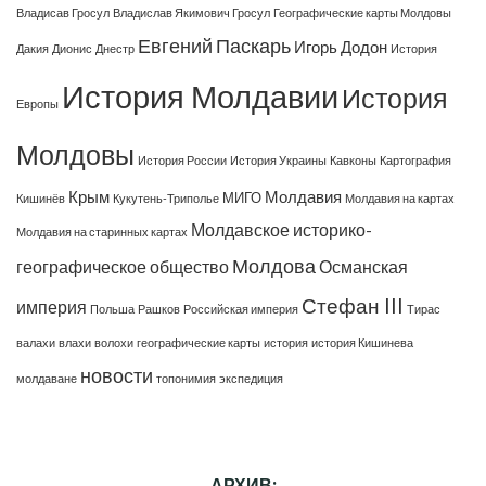
Владисав Гросул
Владислав Якимович Гросул
Географические карты Молдовы
Евгений Паскарь
Игорь Додон
Дакия
Дионис
Днестр
История
История Молдавии
История
Европы
Молдовы
История России
История Украины
Кавконы
Картография
Крым
Молдавия
МИГО
Кишинёв
Кукутень-Триполье
Молдавия на картах
Молдавское историко-
Молдавия на старинных картах
Молдова
географическое общество
Османская
Стефан III
империя
Польша
Рашков
Российская империя
Тирас
валахи
влахи
волохи
географические карты
история
история Кишинева
новости
молдаване
топонимия
экспедиция
АРХИВ: