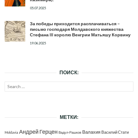
05.07.2025
За победы приходится расплачиваться –
письмо господаря Молдавского княжества
Стефана III королю Венгрии Матьяшу Корвину
19.06.2025
ПОИСК:
Search
SEAR
for:
МЕТКИ:
Андрей Герцен
Валахия
Василий Стати
Moldavia
Вадул-Рашков