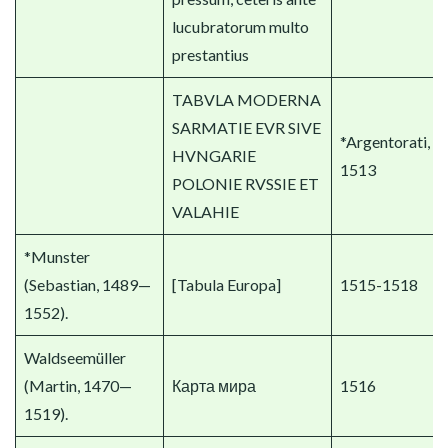
lucubratorum multo
prestantius
TABVLA MODERNA
SARMATIE EVR SIVE
*Argentorati,
HVNGARIE
1513
POLONIE RVSSIE ET
VALAHIE
*Munster
(Sebastian, 1489—
[Tabula Europa]
1515-1518
1552).
Waldseemüller
(Martin, 1470—
Карта мира
1516
1519).