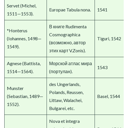
Servet (Michel,
Europae Tabula nona.
1541
1511—1553).
В книге Rudimenta
*Honterus
Cosmographica
(Iohannes, 1498—
Tiguri, 1542
(возможно, автор
1549).
этих карт V.Zonis).
Agnese (Battista,
Морской атлас мира
1543
1514—1564).
(портулан).
des Ungerlands,
Munster
Polands, Reussen,
(Sebastian, 1489—
Basel, 1544
Littaw, Walachei,
1552).
Bulgarei, etc.
Nova et integra