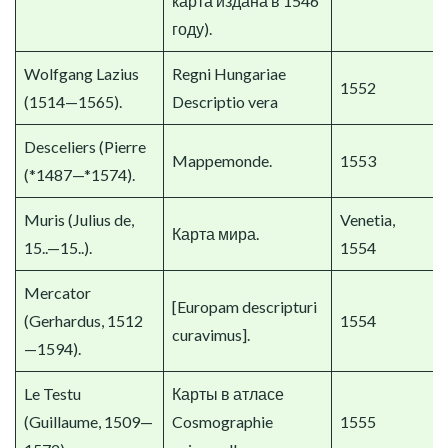
карта издана в 1546
году).
Wolfgang Lazius
Regni Hungariae
1552
(1514—1565).
Descriptio vera
Desceliers (Pierre
Mappemonde.
1553
(*1487—*1574).
Muris (Julius de,
Venetia,
Карта мира.
15..—15..).
1554
Mercator
[Europam descripturi
(Gerhardus, 1512
1554
curavimus].
—1594).
Le Testu
Карты в атласе
(Guillaume, 1509—
Cosmographie
1555