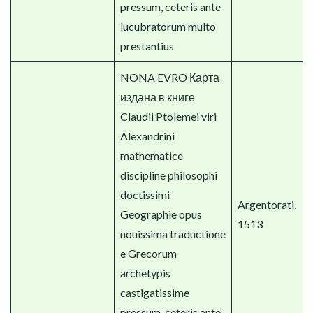
pressum, ceteris ante
lucubratorum multo
prestantius
NONA EVRO Карта
издана в книге
Claudii Ptolemei viri
Alexandrini
mathematice
discipline philosophi
doctissimi
Argentorati,
Geographie opus
1513
nouissima traductione
e Grecorum
archetypis
castigatissime
pressum, ceteris ante