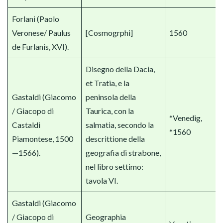
Forlani (Paolo
Veronese/ Paulus
[Cosmogrphi]
1560
de Furlanis, XVI).
Disegno della Dacia,
et Tratia, e la
Gastaldi (Giacomo
peninsola della
/ Giacopo di
Taurica, con la
*Venedig,
Castaldi
salmatia, secondo la
*1560
Piamontese, 1500
descrittione della
—1566).
geografia di strabone,
nel libro settimo:
tavola VI.
Gastaldi (Giacomo
/ Giacopo di
Geographia