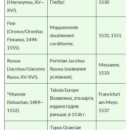
(Hieronymus, XV—
Глобус
1530
XVI).
Fine
Mappemonde
(Oronce/Orontius
doublement
1531, 1551
Finnaeus, 1494-
cordiforme.
1555).
Russus
Portolan Jacobus
Messanne,
(Jacobus/Giacomo
Russus (название
1533
Russo, XV-XVI).
условное).
Tabula Europe
*Munster
Franckfurt
Возможно, эта карта
(Sebastian, 1489—
am Meyn,
издана годом
1552).
1537
раньше, в 1536 г.
Typus Graeciae