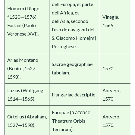
dell’Europa, et parte
Homem (Diogo,
dell’Africa, et
*1520—1576).
Vinegia,
dell’Asia, secondo
Forlani (Paolo
1569
l’uso de naviganti del
Veronese, XVI).
S. Giacomo Home[m]
Portughese…
Arias Montano
Sacrae geographiae
(Benito, 1527-
1570
tabulam.
1598).
Lazius (Wolfgang,
Antverp.,
Hungariae descriptio.
1514—1565).
1570
Europae (в атласе
Ortelius (Abraham,
Antverp.,
Theatrum Orbis
1527—1598).
1570.
Terrarum).