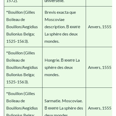
1572).
universelle.
*Bouillon (Gilles
Brevis exacta que
Boileau de
Moscoviae
Bouillon/Aegidius
description. В книге
Anvers, 1555
Bulionius Belga;
La sphère des deux
1525-1563).
mondes.
*Bouillon (Gilles
Boileau de
Hongrie. В книге La
Bouillon/Aegidius
sphère des deux
Anvers, 1555
Bulionius Belga;
mondes.
1525-1563).
*Bouillon (Gilles
Boileau de
Sarmatie. Moscoviae.
Bouillon/Aegidius
В книге La sphère des
Anvers, 1555
Bulionius Belga;
deux mondes.