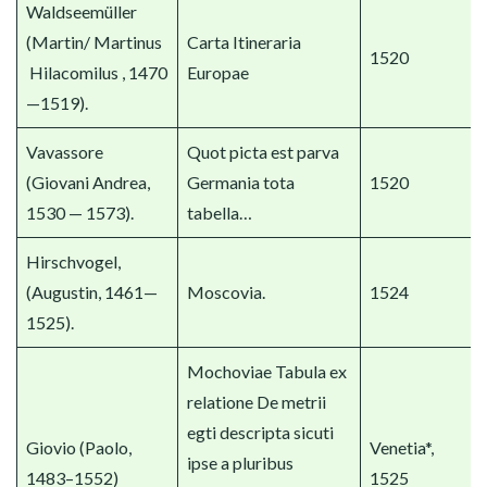
Waldseemüller
(Martin/ Martinus
Carta Itineraria
1520
Hilacomilus , 1470
Europae
—1519).
Vavassore
Quot picta est parva
(Giovani Andrea,
Germania tota
1520
1530 — 1573).
tabella…
Hirschvogel,
(Augustin, 1461—
Moscovia.
1524
1525).
Mochoviae Tabula ex
relatione De metrii
egti descripta sicuti
Giovio (Paolo,
Venetia*,
ipse a pluribus
1483–1552)
1525