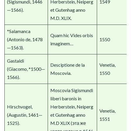
(Sigismundi, 1446
Herberstein, Neiperg
1549
—1566).
et Gutenhag anno
M.D. XLIX.
*Salamanca
Quam hic Vides orbis
(Antonio de, 1478
1550
imaginem…
—1563).
Gastaldi
Desciptione de la
Venetia,
(Giacomo, *1500—
Moscovia.
1550
1566).
Moscovia Sigismundi
liberi baronis in
Hirschvogel,
Herberstein, Neiperg
Venetia,
(Augustin, 1461—
et Gutenhag anno
1551
1525).
M.D XLIX (эта же