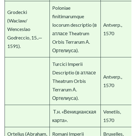
Poloniae
Grodecki
finitimarumque
(Waclaw/
locorum descriptio (в
Antverp.,
Wenceslao
атласе Theatrum
1570
Godreccio, 15..—
Orbis Terrarum А.
1591).
Ортелиуса).
Turcici Imperii
Descriptio (в атласе
Antverp.,
Theatrum Orbis
1570
Terrarum А.
Ортелиуса).
Т.н. «Веницианская
Venetiis,
карта».
1570
Ortelius (Abraham,
Romani Imperii
Bruxelles,