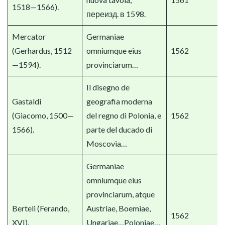
1518—1566).
переизд. в 1598.
Mercator
Germaniae
(Gerhardus, 1512
omniumque eius
1562
—1594).
provinciarum…
Il disegno de
Gastaldi
geografia moderna
(Giacomo, 1500—
del regno di Polonia, e
1562
1566).
parte del ducado di
Moscovia…
Germaniae
omniumque eius
provinciarum, atque
Berteli (Ferando,
Austriae, Boemiae,
1562
XVI).
Ungariae…Poloniae…