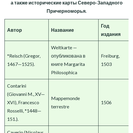
а также исторические карты Северо-Западного
Причерноморья.
Год
Автор
Название
издания
Weltkarte —
*Reisch (Gregor,
опубликована в
Freiburg,
1467—1525).
книге Margarita
1503
Philosophica
Contarini
(Giovanni M., XV—
Mappemonde
XVI), Francesco
1506
terrestre
Rosselli, *1448—
151.).
Caverio (Nicolaus,