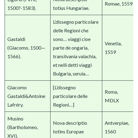
Romae, 1559
1500?-1583).
totius Hungariae.
L’dissegno particolare
delle Regioni che
Gastaldi
sono… viaggi cioe
Venetia,
(Giacomo, 1500—
parte de ongaria,
1559
1566).
transilvania valachia,
et nelli detti viaggi
Bulgaria, seruia…
Giacomo
[L’dissegno
Roma,
Gastaldi&Antoine
particolare delle
MDLX
Lafréry.
Regioni…]
Musino
Nova descriptio
Antverpiae,
(Bartholomeo,
totins Europae
1560
XVI).