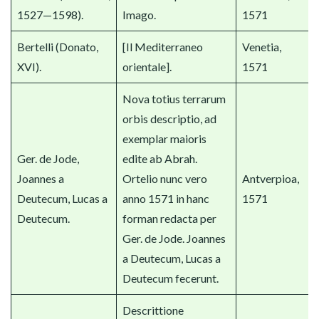
1527—1598).
Imago.
1571
Bertelli (Donato,
[Il Mediterraneo
Venetia,
XVI).
orientale].
1571
Nova totius terrarum
orbis descriptio, ad
exemplar maioris
Ger. de Jode,
edite ab Abrah.
Joannes a
Ortelio nunc vero
Antverpioa,
Deutecum, Lucas a
anno 1571 in hanc
1571
Deutecum.
forman redacta per
Ger. de Jode. Joannes
a Deutecum, Lucas a
Deutecum fecerunt.
Descrittione