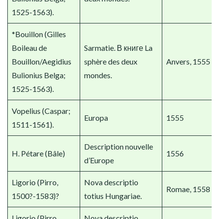
1525-1563).
*Bouillon (Gilles
Boileau de
Sarmatie. В книге La
Bouillon/Aegidius
sphère des deux
Anvers, 1555
Bulionius Belga;
mondes.
1525-1563).
Vopelius (Caspar;
Europa
1555
1511-1561).
Description nouvelle
H. Pétare (Bâle)
1556
d’Europe
Ligorio (Pirro,
Nova descriptio
Romae, 1558
1500?-1583)?
totius Hungariae.
Ligorio (Pirro,
Nova descriptio