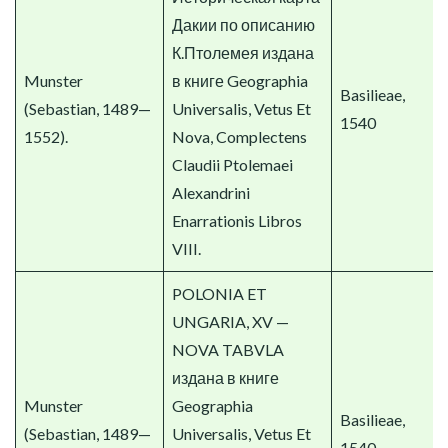
Дакии по описанию
К.Птолемея издана
Munster
в книге Geographia
Basilieae,
(Sebastian, 1489—
Universalis, Vetus Et
1540
1552).
Nova, Complectens
Claudii Ptolemaei
Alexandrini
Enarrationis Libros
VIII.
POLONIA ET
UNGARIA, XV —
NOVA TABVLA
издана в книге
Munster
Geographia
Basilieae,
(Sebastian, 1489—
Universalis, Vetus Et
1540