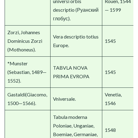
universi orbis
Rouen, 1544
descriptio (Руанский
— 1599
глобус).
Zorzi, Johannes
Vera descriptio totius
Dominicus Zorzi
1545
Europe.
(Mothoneus).
*Munster
TABVLA NOVA
(Sebastian, 1489—
1545
PRIMA EVROPA
1552).
Gastaldi(Giacomo,
Venetia,
Vniversale.
1500—1566).
1546
Tabula moderna
Poloniae, Unganiae,
1548
Boemiae, Germaniae,