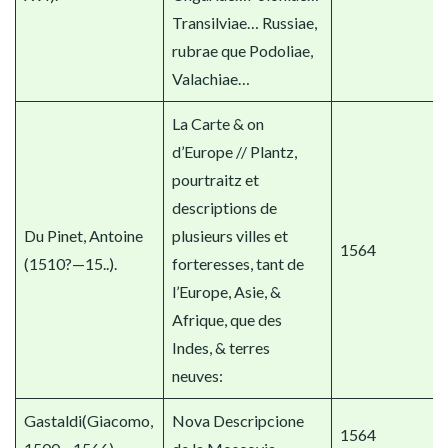
Transilviae… Russiae,
rubrae que Podoliae,
Valachiae…
La Carte & on
d’Europe // Plantz,
pourtraitz et
descriptions de
Du Pinet, Antoine
plusieurs villes et
1564
(1510?—15..).
forteresses, tant de
l’Europe, Asie, &
Afrique, que des
Indes, & terres
neuves:
Gastaldi(Giacomo,
Nova Descripcione
1564