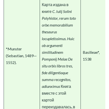
Карта издана в
книге
C. Iulij Solini
Polyhistor, rerum toto
orbe memorabilium
thesaurus
locupletissimus. Huic
ob argumenti
*Munster
similitudinem
Basilieae*,
(Sebastian, 1489—
Pomponij Melae De
1538
1552).
situ orbis libros tres,
fide diligentiaque
summa recognitos,
adiunximus
Книга
вместе с этой
картой
переиздавалась, в