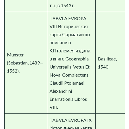
т.ч., в 1543 г.
TABVLA EVROPA
VIII Историческая
карта Сарматии по
описанию
К.Птолемея издана
Munster
в книге Geographia
Basilieae,
(Sebastian, 1489—
Universalis, Vetus Et
1540
1552).
Nova, Complectens
Claudii Ptolemaei
Alexandrini
Enarrationis Libros
VIII.
TABVLA EVROPA IX
Историческая карта