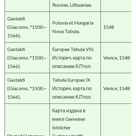
Russiae, Lithuaniae.
Gastaldi
Polonia et Hungaria
(Giacomo, *1500—
1548
Nova Tabula.
1566).
Gastaldi
Europae Tabula VIII.
(Giacomo, *1500—
Историч. карта по
Venice, 1548
1566).
описанию К.Птол.
Gastaldi
Tabula Europae IX
(Giacomo, *1500—
Историч. карта по
Venice, 1548
1566).
описанию К.Птол.
Карта издана в
книге Gemeiner
loblicher
Stumpf (Johannes,
Eydgnoschafft