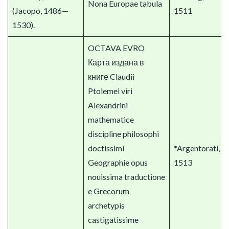
Nona Europae tabula
(Jacopo, 1486—
1511
1530).
OCTAVA EVRO
Карта издана в
книге Claudii
Ptolemei viri
Alexandrini
mathematice
discipline philosophi
doctissimi
*Argentorati,
Geographie opus
1513
nouissima traductione
e Grecorum
archetypis
castigatissime