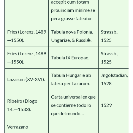
accepit cum totam
prouinciam minime se
pera grasse fateatur
Fries (Lorenz, 1489
Tabula nova Polonia,
Strassb.,
—1550).
Ungariae, & Russiǽ.
1525
Fries (Lorenz, 1489
Strassb.,
Tabula IX Europae.
—1550).
1525
Tabula Hungarie ab
Jngolstadian,
Lazarum (XV-XVI).
latera per Lazarum.
1528
Carta universal en que
Ribeiro (Diogo,
se contierne todo lo
1529
14..—1533).
que del mundo…
Verrazano