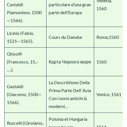
Venetia,
Castaldi
particolare d’una gran
1560
Piamontese, 1500
parte dell’Europa
—1566).
Licinio (Fabio,
Cours du Danube
Roma,1560
1521—1565).
Ghisolfi
(Francesco, 15..-
Карта Черного моря
1560
….).
La Descrittione Della
Gastaldi
Prima Parte Dell’ Asia
(Giacomo, 1500—
Venice, 1561
Con i nomi antichi &
1566).
moderni…
Polonia et Hungaria
Ruscelli (Girolamo,
nuova tavola,
1561