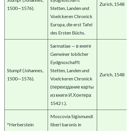
Zurich, 1548
1500—1576).
Stetten, Landen und
Voelckeren Chronick
Europa, die erst Tafel
des Ersten Büchs.
Sarmatiae — в книге
Gemeiner loblicher
Eydgnoschafft
Stumpf (Johannes,
Stetten, Landen und
Zurich, 1548
1500—1576).
Voelckeren Chronick
(переиздание карты
из книги И.Хонтера
1542 г.).
Moscovia Sigismundi
*Herberstein
liberi baronis in