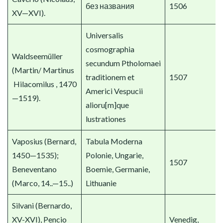
без названия
1506
XV—XVI).
Universalis
cosmographia
Waldseemüller
secundum Ptholomaei
(Martin/ Martinus
traditionem et
1507
Hilacomilus , 1470
Americi Vespucii
—1519).
alioru[m]que
lustrationes
Vaposius (Bernard,
Tabula Moderna
1450—1535);
Polonie, Ungarie,
1507
Beneventano
Boemie, Germanie,
(Marco, 14..—15..)
Lithuanie
Silvani (Bernardo,
XV-XVI), Pencio
Venedig,