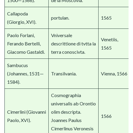
1500—1566).
de la Moscovia.
Callapoda
portulan.
1565
(Giorgio, XVI).
Paolo Forlani,
Vniversale
Venetiis,
Ferando Bertelli,
descrittione di tvtta la
1565
Giacomo Gastaldi.
terra conoscivta.
Sambucus
(Johannes, 1531—
Transilvania.
Vienna, 1566
1584).
Cosmographia
universalis ab Orontio
Cimerlini (Giovanni
olim descripta.
1566
Paolo, XVI).
Joannes Paulus
Cimerlinus Veronesis