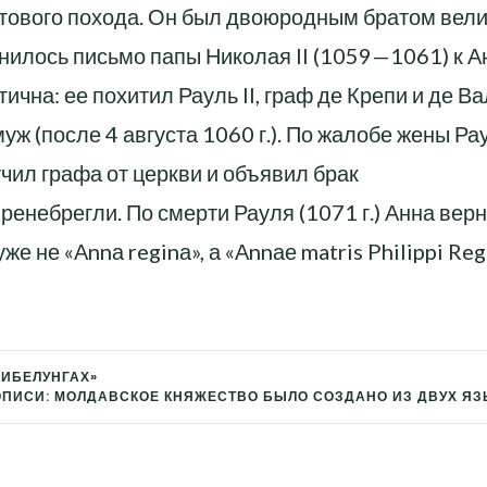
естового похода. Он был двоюродным братом вели
нилось письмо папы Николая II (1059—1061) к А
чна: ее похитил Рауль II, граф де Крепи и де Ва
уж (после 4 августа 1060 г.). По жалобе жены Ра
учил графа от церкви и объявил брак
ренебрегли. По смерти Рауля (1071 г.) Анна вер
же не «Аnnа reginа», а «Аnnае matris Philippi Regi
НИБЕЛУНГАХ»
ОПИСИ: МОЛДАВСКОЕ КНЯЖЕСТВО БЫЛО СОЗДАНО ИЗ ДВУХ ЯЗ