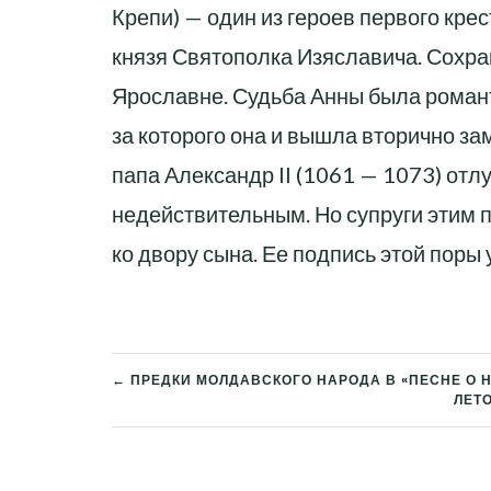
Крепи) — один из героев первого кр
князя Святополка Изяславича. Сохра
Ярославне. Судьба Анны была романти
за которого она и вышла вторично зам
папа Александр II (1061 — 1073) отл
недействительным. Но супруги этим п
ко двору сына. Ее подпись этой поры у
НАВИГАЦИЯ
← ПРЕДКИ МОЛДАВСКОГО НАРОДА В «ПЕСНЕ О 
ЛЕТ
ПО
ЗАПИСЯМ