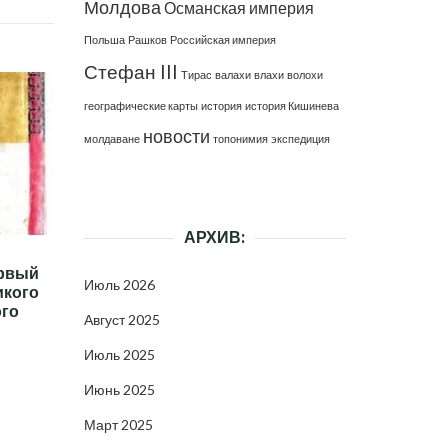
Молдова
Османская империя
Польша
Рашков
Российская империя
Стефан III
Тирас
валахи
влахи
волохи
географические карты
история
история Кишинева
новости
молдаване
топонимия
экспедиция
АРХИВ:
ервый
Июль 2026
икого
ого
Август 2025
Июль 2025
Июнь 2025
Март 2025