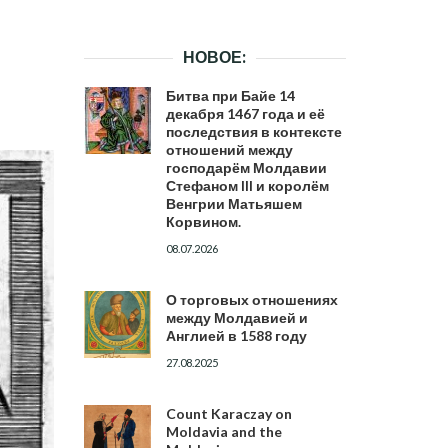
НОВОЕ:
Битва при Байе 14
декабря 1467 года и её
последствия в контексте
отношений между
господарём Молдавии
Стефаном III и королём
Венгрии Матьяшем
Корвином.
08.07.2026
О торговых отношениях
между Молдавией и
Англией в 1588 году
27.08.2025
Count Karaczay on
Moldavia and the