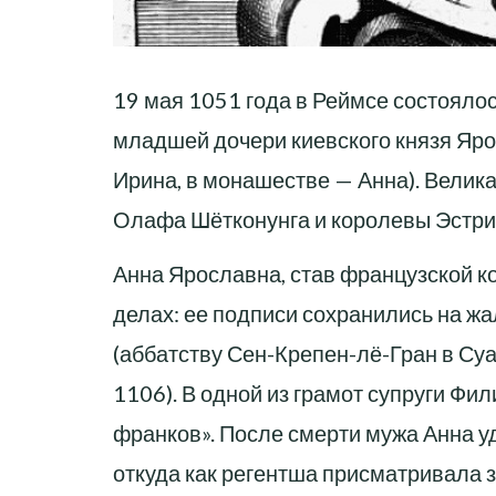
19 мая 1051 года в Реймсе состоялос
младшей дочери киевского князя Ярос
Ирина, в монашестве — Анна). Велик
Олафа Шётконунга и королевы Эстри
Анна Ярославна, став французской к
делах: ее подписи сохранились на ж
(аббатству Сен-Крепен-лё-Гран в Су
1106). В одной из грамот супруги Фи
франков». После смерти мужа Анна у
откуда как регентша присматривала з