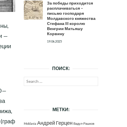
За победы приходится
расплачиваться –
письмо господаря
Молдавского княжества
Стефана III королю
нны,
Венгрии Матьяшу
Корвину
и —
19.06.2025
еции
ПОИСК:
Search
SEARCH
for:
60—
ва
МЕТКИ:
рижа,
 (граф
Андрей Герцен
Moldavia
Вадул-Рашков