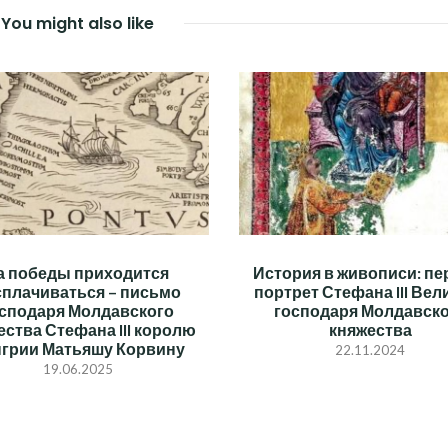
You might also like
а победы приходится
История в живописи: п
сплачиваться – письмо
портрет Стефана III Вел
сподаря Молдавского
господаря Молдавск
ества Стефана III королю
княжества
грии Матьяшу Корвину
22.11.2024
19.06.2025