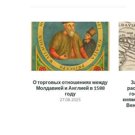
О торговых отношениях между
З
Молдавией и Англией в 1588
ра
году
го
княж
27.08.2025
Вен