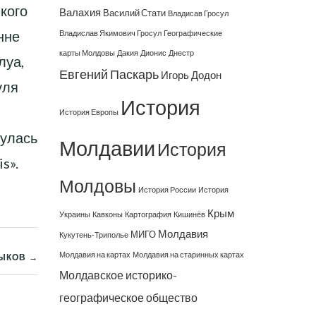
кого
Валахия
Василий Стати
Владисав Гросул
нне
Владислав Якимович Гросул
Географические
карты Молдовы
Дакия
Дионис
Днестр
луа,
Евгений Паскарь
Игорь Додон
уля
История
История Европы
нулась
Молдавии
История
s».
Молдовы
История России
История
Крым
Украины
Кавконы
Картография
Кишинёв
Молдавия
МИГО
Кукутень-Триполье
Молдавия на картах
Молдавия на старинных картах
ЫКОВ →
Молдавское историко-
географическое общество