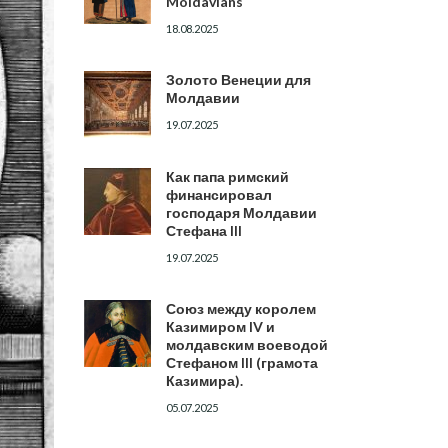
Moldavians
18.08.2025
Золото Венеции для
Молдавии
19.07.2025
Как папа римский
финансировал
господаря Молдавии
Стефана III
19.07.2025
Союз между королем
Казимиром IV и
молдавским воеводой
Стефаном III (грамота
Казимира).
05.07.2025