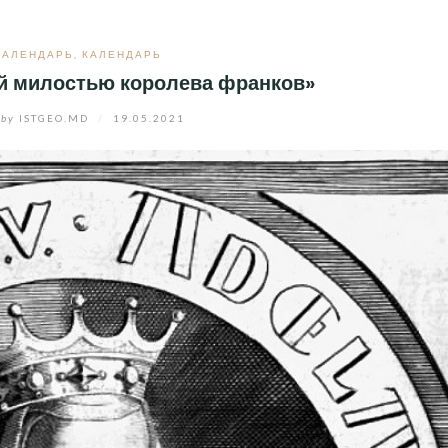
КАЛЕНДАРЬ
,
КАЛЕНДАРЬ
ей милостью королева франков»
by
ISTGEO.MD
/
19.05.2021