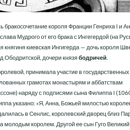
ь бракосочетание короля Франции Генриха I и А
лава Мудрого от его брака с Ингегердой (на Рус
ая княгиня киевская Ингигерда — дочь короля Шв
д Ободритской, дочери князя
бодричей
.
оролевой, принимала участие в государственных
алованных грамотах монастырям и аббатствам
ассоне) наряду с подписями сына Филиппа I (10
липпа указано: «Я, Анна, Божьей милостью короле
далилась в Сенлис, королевский дворец близ Па
а молодым королем. Другой ее сын Гуго Великий