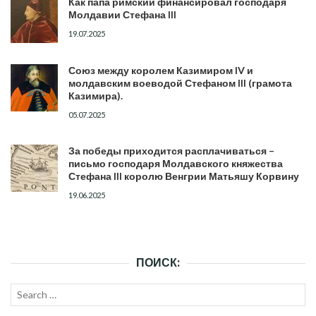
Как папа римский финансировал господаря
Молдавии Стефана III
19.07.2025
Союз между королем Казимиром IV и
молдавским воеводой Стефаном III (грамота
Казимира).
05.07.2025
За победы приходится расплачиваться –
письмо господаря Молдавского княжества
Стефана III королю Венгрии Матьяшу Корвину
19.06.2025
ПОИСК:
Search
SEAR
for: