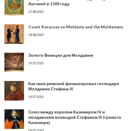
Англией в 1588 году
27.08.2025
Count Karaczay on Moldavia and the Moldavians
18.08.2025
Золото Венеции для Молдавии
19.07.2025
Как папа римский финансировал господаря
Молдавии Стефана III
19.07.2025
Союз между королем Казимиром IV и
молдавским воеводой Стефаном III (грамота
Казимира).
05.07.2025