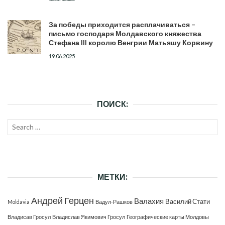
За победы приходится расплачиваться –
письмо господаря Молдавского княжества
Стефана III королю Венгрии Матьяшу Корвину
19.06.2025
ПОИСК:
Search
SEAR
for:
МЕТКИ:
Андрей Герцен
Валахия
Василий Стати
Moldavia
Вадул-Рашков
Владисав Гросул
Владислав Якимович Гросул
Географические карты Молдовы