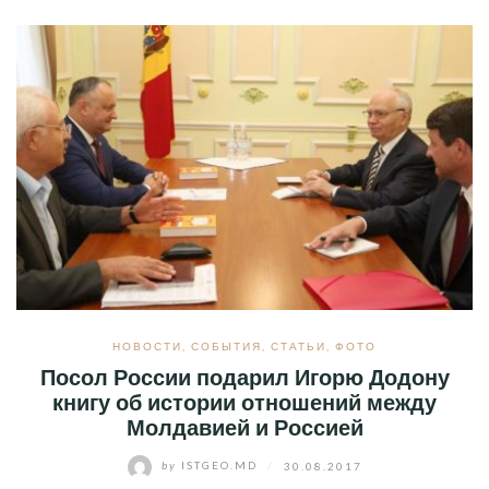
НОВОСТИ
,
СОБЫТИЯ
,
СТАТЬИ
,
ФОТО
Посол России подарил Игорю Додону
книгу об истории отношений между
Молдавией и Россией
by
ISTGEO.MD
/
30.08.2017