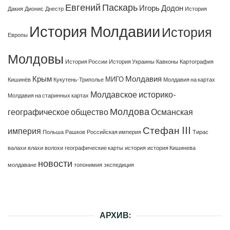
Евгений Паскарь
Игорь Додон
Дакия
Дионис
Днестр
История
История Молдавии
История
Европы
Молдовы
История России
История Украины
Кавконы
Картография
Крым
Молдавия
МИГО
Кишинёв
Кукутень-Триполье
Молдавия на картах
Молдавское историко-
Молдавия на старинных картах
Молдова
географическое общество
Османская
Стефан III
империя
Польша
Рашков
Российская империя
Тирас
валахи
влахи
волохи
географические карты
история
история Кишинева
новости
молдаване
топонимия
экспедиция
АРХИВ: