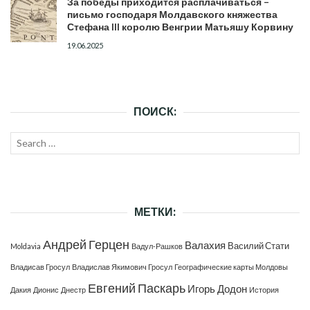
За победы приходится расплачиваться –
письмо господаря Молдавского княжества
Стефана III королю Венгрии Матьяшу Корвину
19.06.2025
ПОИСК:
Search
SEAR
for:
МЕТКИ:
Андрей Герцен
Валахия
Василий Стати
Moldavia
Вадул-Рашков
Владисав Гросул
Владислав Якимович Гросул
Географические карты Молдовы
Евгений Паскарь
Игорь Додон
Дакия
Дионис
Днестр
История