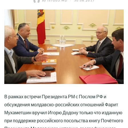
by
ISTGEO.MD
/
30.08.2017
В рамках встречи Президента РМ с Послом РФ и
обсуждения молдавско-российских отношений Фарит
Мухаметшин вручил Игорю Додону только что изданную
при поддержке российского посольства книгу Почётного