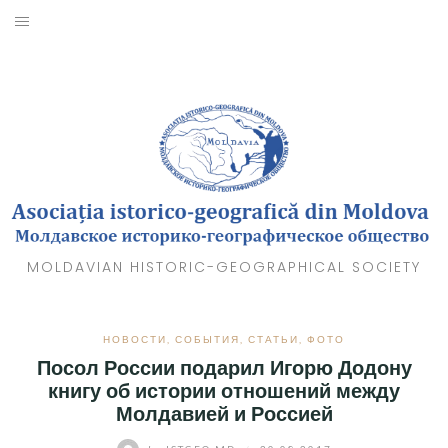
Skip
to
О НАС
content
НОВОСТИ
СОБЫТИЯ
ФОТО
ВИДЕО
MOLDAVIAN HISTORIC-GEOGRAPHICAL SOCIETY
КАРТЫ
НОВОСТИ
,
СОБЫТИЯ
,
СТАТЬИ
,
ФОТО
ВСТУПИТЬ В ОБЩЕСТВО
Посол России подарил Игорю Додону
книгу об истории отношений между
КОНТАКТЫ
Молдавией и Россией