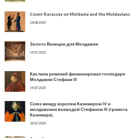
Count Karaczay on Moldavia and the Moldavians
18.08.2025
Золото Венеции для Молдавии
19.07.2025
Как папа римский финансировал господаря
Молдавии Стефана III
19.07.2025
Союз между королем Казимиром IV и
молдавским воеводой Стефаном III (грамота
Казимира).
05.07.2025