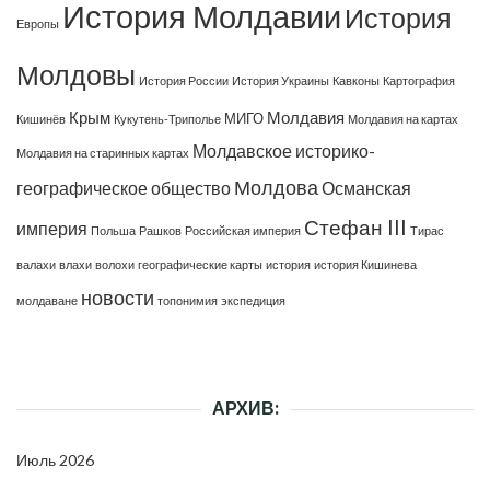
История Молдавии
История
Европы
Молдовы
История России
История Украины
Кавконы
Картография
Крым
Молдавия
МИГО
Кишинёв
Кукутень-Триполье
Молдавия на картах
Молдавское историко-
Молдавия на старинных картах
Молдова
географическое общество
Османская
Стефан III
империя
Польша
Рашков
Российская империя
Тирас
валахи
влахи
волохи
географические карты
история
история Кишинева
новости
молдаване
топонимия
экспедиция
АРХИВ:
Июль 2026